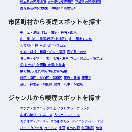
熊本県の喫煙場所
大分県の喫煙場所
宮崎県の喫煙場所
鹿児島県の喫煙場所
沖縄県の喫煙場所
市区町村から喫煙スポットを探す
中川区・港区
半田・知多・碧南・西尾
名古屋（名古屋駅/西区/中村区）
名古屋市その他
大曽根･千種･今池･池下･守山区
安城・刈谷・岡崎・知立・蒲郡
愛知県その他
春日井・小牧・一宮・江南・瀬戸
本山・覚王山・藤が丘
栄(ミナミ)/矢場町/大須/上前津
栄ｷﾀ錦/伏見丸の内/泉/東桜/新栄
緑区・南区・天白区・瑞穂区
豊橋・豊川
豊田市
金山・神宮前・熱田区
鶴舞・八事・御器所
ジャンルから喫煙スポットを探す
アジア・エスニック料理
イタリアン・フレンチ
お好み焼き・もんじゃ
カフェ・スイーツ
カラオケ・パーティ
その他グルメ
ダイニングバー・バル
バー・カクテル
ラーメン
中華
創作料理
各国料理
和食