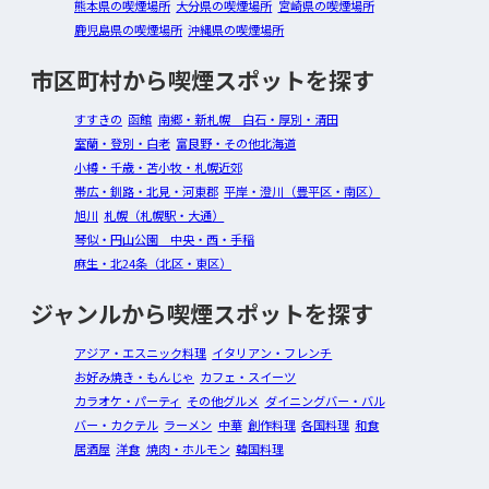
熊本県の喫煙場所
大分県の喫煙場所
宮崎県の喫煙場所
鹿児島県の喫煙場所
沖縄県の喫煙場所
市区町村から喫煙スポットを探す
すすきの
函館
南郷・新札幌 白石・厚別・清田
室蘭・登別・白老
富良野・その他北海道
小樽・千歳・苫小牧・札幌近郊
帯広・釧路・北見・河東郡
平岸・澄川（豊平区・南区）
旭川
札幌（札幌駅・大通）
琴似・円山公園 中央・西・手稲
麻生・北24条（北区・東区）
ジャンルから喫煙スポットを探す
アジア・エスニック料理
イタリアン・フレンチ
お好み焼き・もんじゃ
カフェ・スイーツ
カラオケ・パーティ
その他グルメ
ダイニングバー・バル
バー・カクテル
ラーメン
中華
創作料理
各国料理
和食
居酒屋
洋食
焼肉・ホルモン
韓国料理