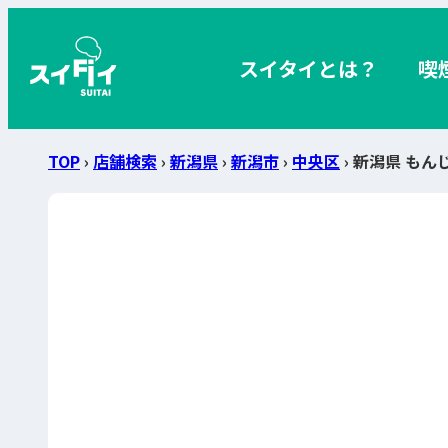
スイタイとは？
喫
TOP
›
店舗検索
›
新潟県
›
新潟市
›
中央区
› 新潟県 もん