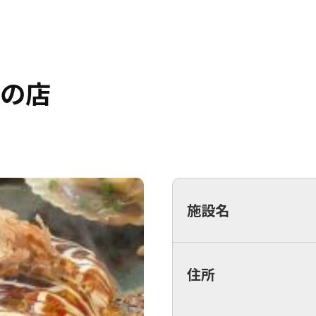
やの店
施設名
住所