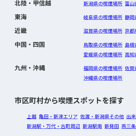
北陸・甲信越
新潟県の喫煙場所
富山
東海
岐阜県の喫煙場所
静岡
近畿
滋賀県の喫煙場所
京都
中国・四国
鳥取県の喫煙場所
島根
愛媛県の喫煙場所
高知
九州・沖縄
福岡県の喫煙場所
佐賀
沖縄県の喫煙場所
市区町村から喫煙スポットを探す
上越
亀田・新津エリア
佐渡・新潟県その他
出来
新潟駅・万代・古町周辺
新潟駅南
新発田
燕三条