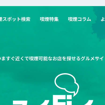
検索 SUITAI
煙スポット検索
喫煙特集
喫煙コラム
いますぐ近くで喫煙可能なお店を探せるグルメサイ