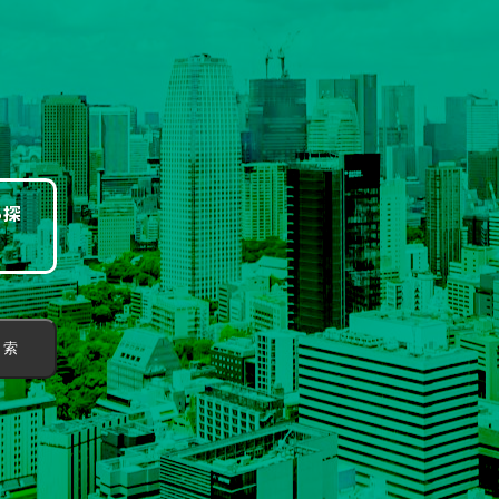
ら探
 索