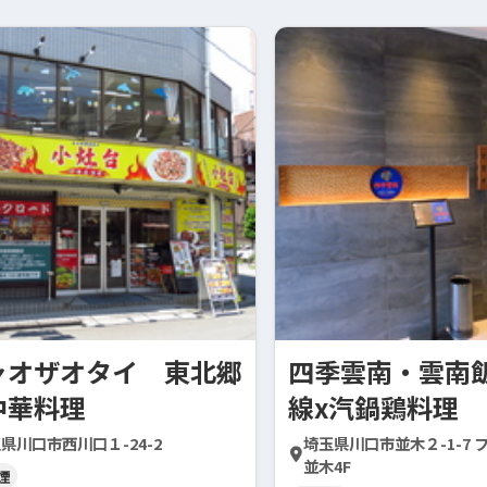
ャオザオタイ 東北郷
四季雲南・雲南
中華料理
線x汽鍋鶏料理
県川口市西川口１-24-2
埼玉県川口市並木２-1-7
並木4F
煙