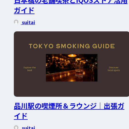
ガイド
suitai
品川駅の喫煙所＆ラウンジ｜出張ガ
イド
suitai