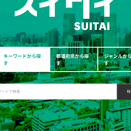
キーワードから探
都道府県から探
ジャンルか
す
す
す
検