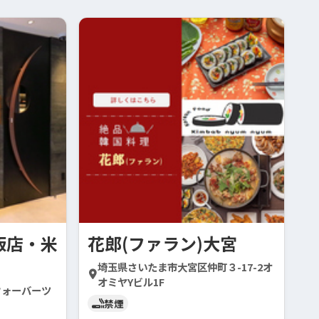
飯店・米
花郎(ファラン)大宮
埼玉県さいたま市大宮区仲町３-17-2オ
オミヤYビル1F
 フォーバーツ
禁煙