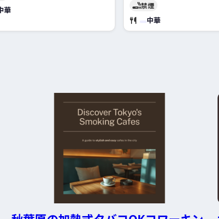
禁煙
中華
中華
秋葉原の加熱式タバコOKコワーキン