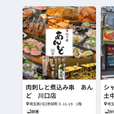
肉刺しと煮込み串 あん
シ
ど 川口店
土
埼玉県川口市栄町３-11-19 1階
埼玉
禁煙
分