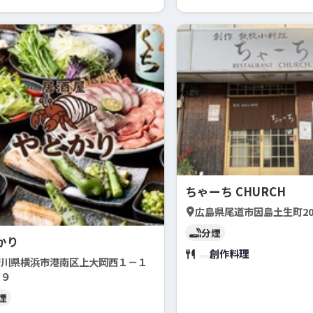
ちゃーち CHURCH
広島県尾道市因島土生町20
分煙
かり
創作料理
奈川県横浜市港南区上大岡西１－１
－９
煙