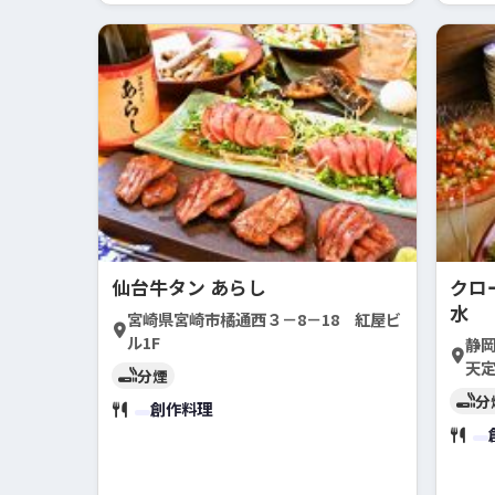
仙台牛タン あらし
クロー
水
宮崎県宮崎市橘通西３－8－18 紅屋ビ
ル1F
静
天定
分煙
分
創作料理