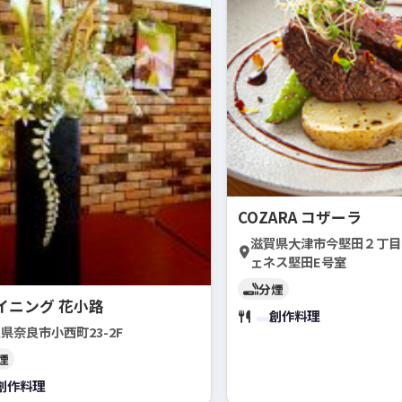
COZARA コザーラ
滋賀県大津市今堅田２丁目
ェネス堅田E号室
分煙
イニング 花小路
創作料理
県奈良市小西町23-2F
煙
創作料理