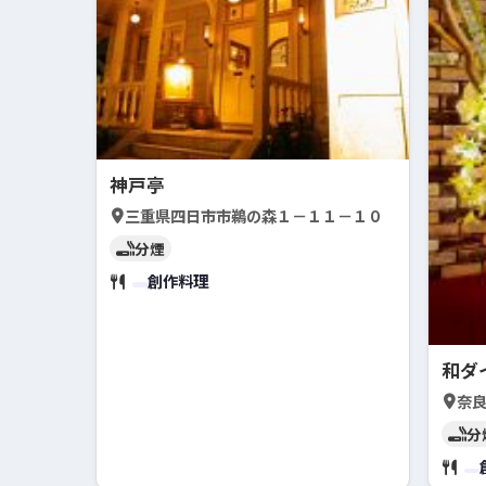
神戸亭
三重県四日市市鵜の森１－１１－１０
分煙
創作料理
和ダ
奈良
分