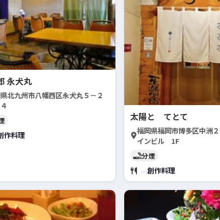
郎 永犬丸
岡県北九州市八幡西区永犬丸５－２
１４
太陽と てとて
煙
福岡県福岡市博多区中洲２-5
創作料理
インビル 1F
分煙
創作料理