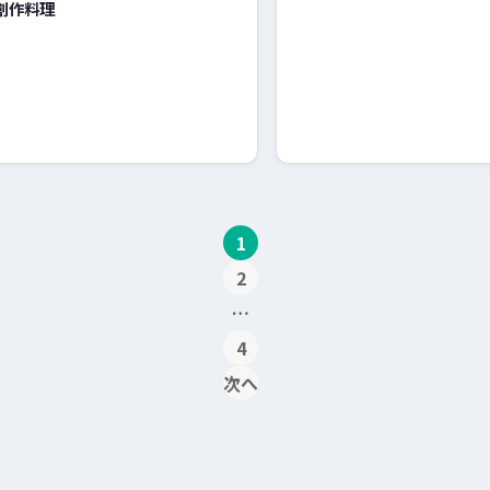
創作料理
1
2
…
投
4
稿
次へ
の
ペ
ー