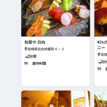
旬菜や 日向
Kit
ニー
宮崎県日向市都町４－３
宮崎
分煙
分
創作料理