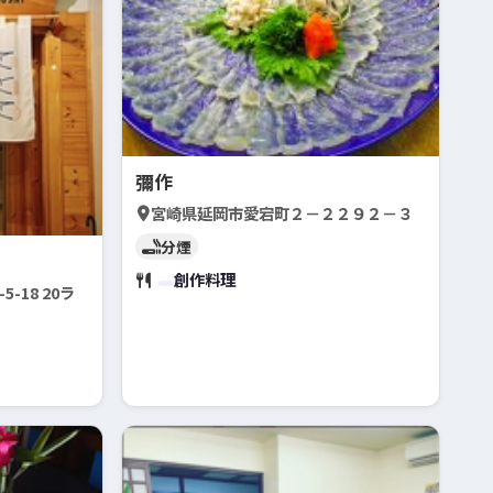
彌作
宮崎県延岡市愛宕町２－２２９２－３
分煙
創作料理
-18 20ラ