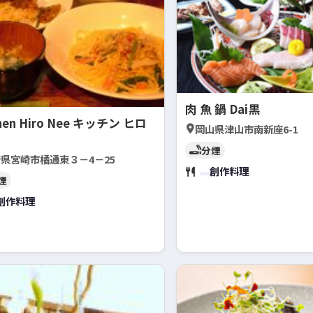
肉 魚 鍋 Dai黒
chen Hiro Nee キッチン ヒロ
岡山県津山市南新座6-1
分煙
県宮崎市橘通東３－4－25
創作料理
煙
創作料理