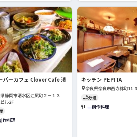
バーカフェ Clover Cafe 清
キッチン PEPITA
奈良県奈良市西寺林町11-
岡県静岡市清水区江尻町２－１３
分煙
ビル2F
創作料理
煙
創作料理