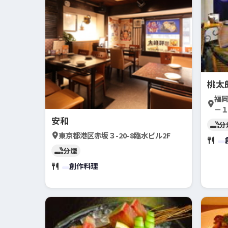
桃太
福
－
安和
分
東京都港区赤坂３-20-8臨水ビル2F
分煙
創作料理