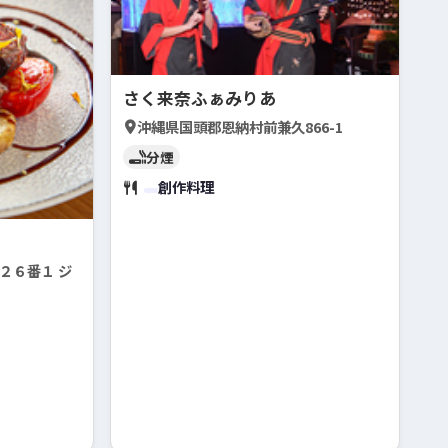
さく来奈ふぁみりあ
沖縄県国頭郡恩納村前兼久866-1
分煙
創作料理
２６番１ ジ