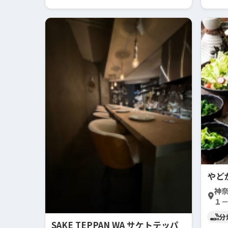
やど
神
１
分
SAKE TEPPAN WA サケトテッパ