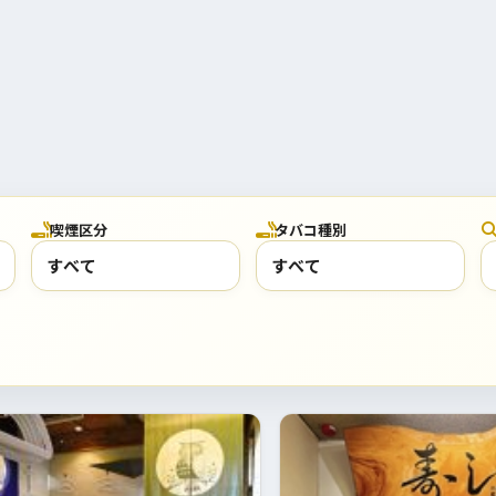
喫煙区分
タバコ種別