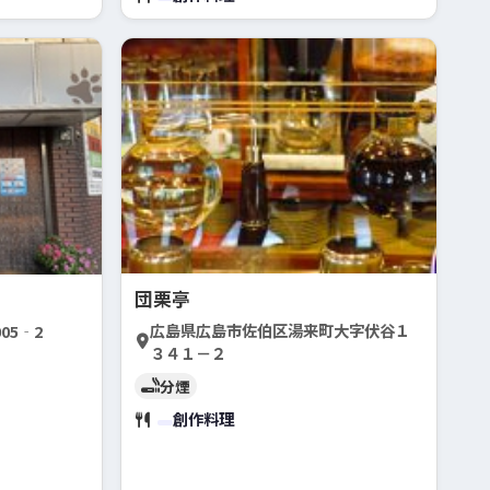
団栗亭
広島県広島市佐伯区湯来町大字伏谷１
05‐2
３４１－２
分煙
創作料理