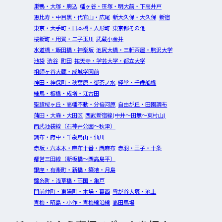
巣鴨・大塚・駒込
幡ヶ谷・笹塚・明大前・下高井戸
恵比寿・中目黒・代官山・広尾
新大久保・大久保
新宿
東京・大手町・日本橋・人形町
東京都その他
桜新町・用賀・二子玉川
武蔵小金井
水道橋・飯田橋・神楽坂
池尻大橋・三軒茶屋・駒沢大学
池袋
渋谷
町田
祐天寺・学芸大学・都立大学
祖師ヶ谷大蔵・成城学園前
神田・神保町・秋葉原・御茶ノ水
経堂・千歳船橋
練馬・板橋・成増・江古田
聖蹟桜ヶ丘・高幡不動・分倍河原
自由が丘・田園調布
蒲田・大森・大田区
西武新宿線(中井～田無～東村山)
西武池袋線（石神井公園～秋津）
調布・府中・千歳烏山・仙川
赤坂・六本木・麻布十番・西麻布
赤羽・王子・十条
都営三田線（新板橋～西高島平）
銀座・有楽町・新橋・築地・月島
錦糸町・浅草橋・両国・亀戸
門前仲町・東陽町・木場・葛西
雪が谷大塚・池上
青梅・昭島・小作・青梅線沿線
高田馬場