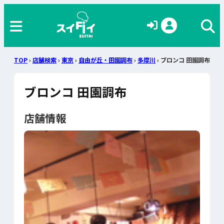
TOP
›
店舗検索
›
東京
›
自由が丘・田園調布
›
多摩川
› ブロンコ 田園調布
ブロンコ 田園調布
店舗情報