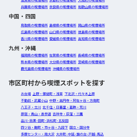
滋賀県の喫煙場所
京都府の喫煙場所
大阪府の喫煙場所
兵庫県の喫煙場所
奈良県の喫煙場所
和歌山県の喫煙場所
中国・四国
鳥取県の喫煙場所
島根県の喫煙場所
岡山県の喫煙場所
広島県の喫煙場所
山口県の喫煙場所
徳島県の喫煙場所
香川県の喫煙場所
愛媛県の喫煙場所
高知県の喫煙場所
九州・沖縄
福岡県の喫煙場所
佐賀県の喫煙場所
長崎県の喫煙場所
熊本県の喫煙場所
大分県の喫煙場所
宮崎県の喫煙場所
鹿児島県の喫煙場所
沖縄県の喫煙場所
市区町村から喫煙スポットを探す
お台場
上野・御徒町・浅草
下北沢・代々木上原
不動前・武蔵小山
中野・高円寺・阿佐ヶ谷・方南町
八王子・立川
北千住・日暮里・葛飾・荒川
原宿・青山・表参道
吉祥寺・荻窪・三鷹
品川･目黒･田町･浜松町･五反田
四ツ谷・麹町・市ヶ谷・九段下
国立・国分寺
多摩センター・南大沢
大井町･中延･旗の台･戸越･馬込