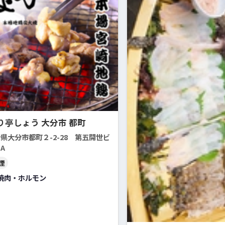
り亭しょう 大分市 都町
県大分市都町２-2-28 第五開世ビ
-A
煙
焼肉・ホルモン