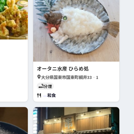
オータニ水産 ひらめ処
大分県国東市国東町綱井33‐1
分煙
和食