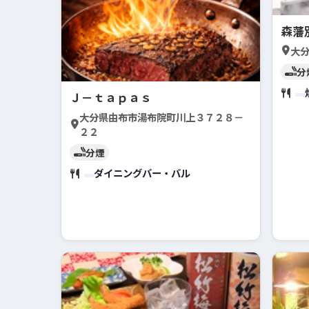
森藩
大
分
Ｊ－ｔａｐａｓ
大分県由布市湯布院町川上３７２８－
２２
分煙
ダイニングバー・バル