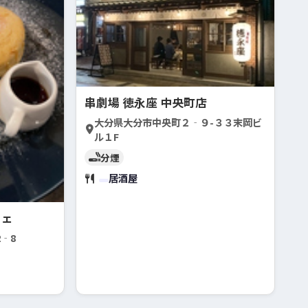
串劇場 徳永座 中央町店
大分県大分市中央町２‐９-３３末岡ビ
ル１F
分煙
居酒屋
フェ
‐8