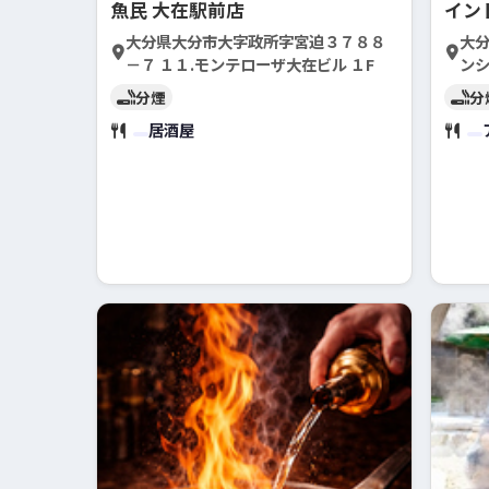
魚民 大在駅前店
イン
大分県大分市大字政所字宮迫３７８８
大分
－７ １１.モンテローザ大在ビル １F
ンシ
分煙
分
居酒屋