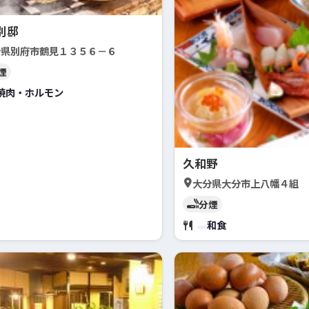
別邸
分県別府市鶴見１３５６－６
煙
焼肉・ホルモン
久和野
大分県大分市上八幡４組
分煙
和食