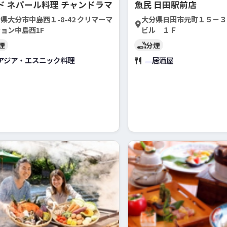
ド ネパール料理 チャンドラマ
魚民 日田駅前店
県大分市中島西１-8-42 クリマーマ
大分県日田市元町１５－３
ョン中島西1F
ビル １Ｆ
煙
分煙
アジア・エスニック料理
居酒屋