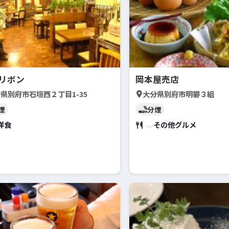
 リボン
岡本屋売店
県別府市石垣西２丁目1-35
大分県別府市明礬３組
煙
分煙
洋食
その他グルメ