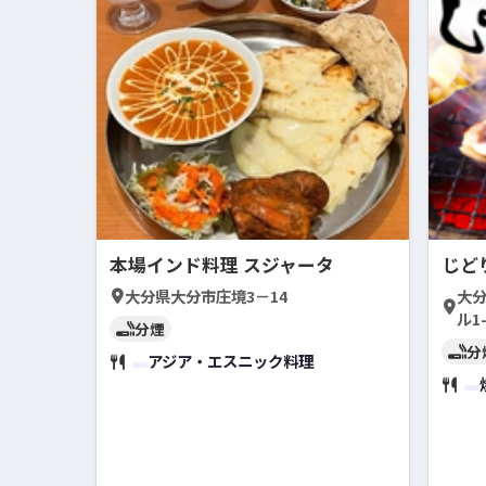
本場インド料理 スジャータ
じど
大分県大分市庄境3－14
大分
ル1
分煙
分
アジア・エスニック料理