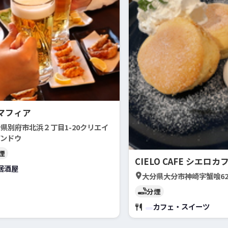
マフィア
県別府市北浜２丁目1-20クリエイ
アンドウ
煙
CIELO CAFE シエロカ
居酒屋
大分県大分市神崎字蟹喰62
分煙
カフェ・スイーツ