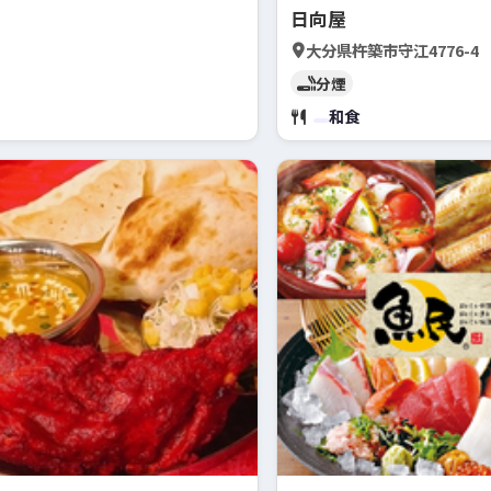
日向屋
大分県杵築市守江4776-4
分煙
和食