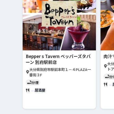
Bepper s Tavern ベッパーズタバ
肉汁
ーン 別府駅前店
大分
ト
大分県別府市駅前本町１－４PLAZA一
番街３F
分
分煙
居酒屋