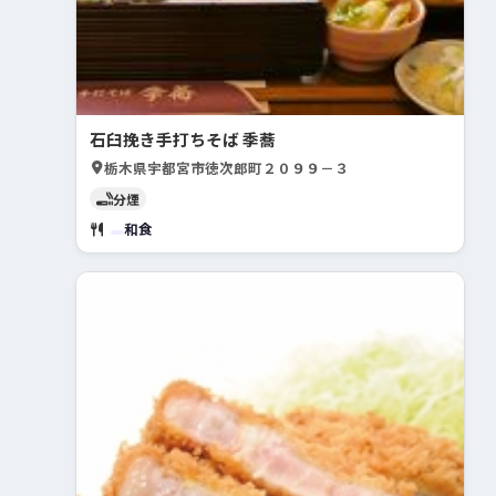
石臼挽き手打ちそば 季蕎
栃木県宇都宮市徳次郎町２０９９－３
分煙
和食