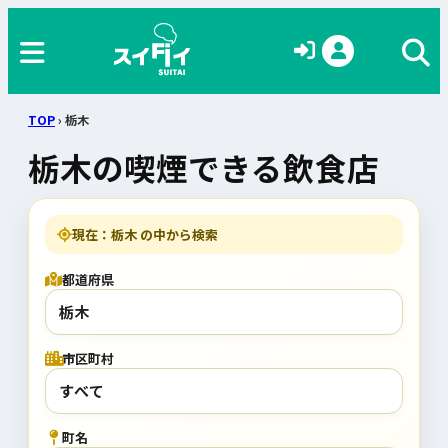
TOP
› 栃木
栃木の喫煙できる飲食店
現在：栃木 の中から検索
都道府県
市区町村
町名