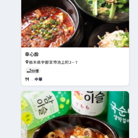
幸心酔
栃木県宇都宮市池上町2－7
分煙
中華