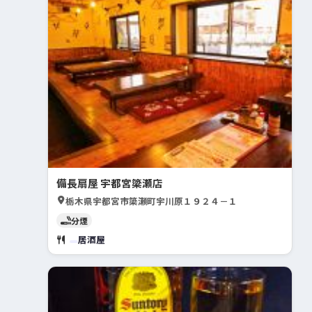
備長扇屋 宇都宮簗瀬店
栃木県宇都宮市簗瀬町宇川原１９２４－１
分煙
居酒屋