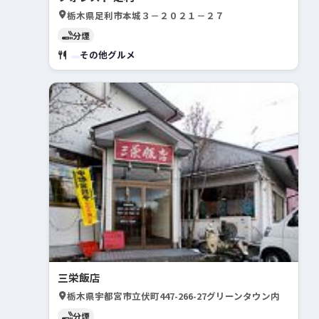
栃木県足利市本城３－２０２１－２７
分煙
その他グルメ
三栄飯店
栃木県宇都宮市立伏町447-266-27グリーンタウン内
分煙