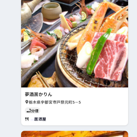
夢酒房かりん
栃木県宇都宮市戸祭元町5－5
分煙
居酒屋