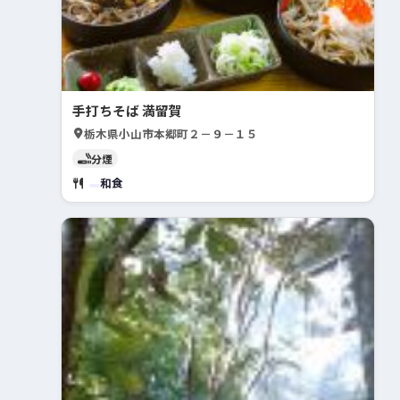
手打ちそば 満留賀
栃木県小山市本郷町２－９－１５
分煙
和食