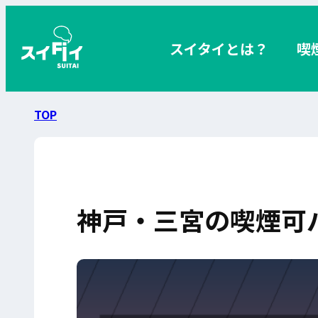
スイタイとは？
喫
TOP
神戸・三宮の喫煙可バ