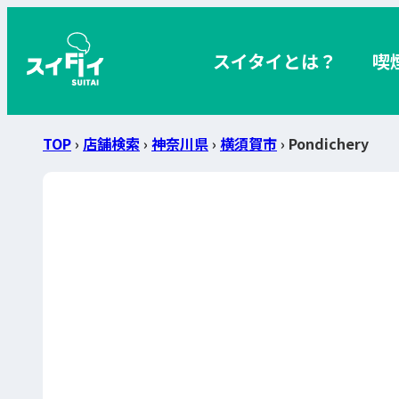
スイタイとは？
喫
TOP
›
店舗検索
›
神奈川県
›
横須賀市
› Pondichery