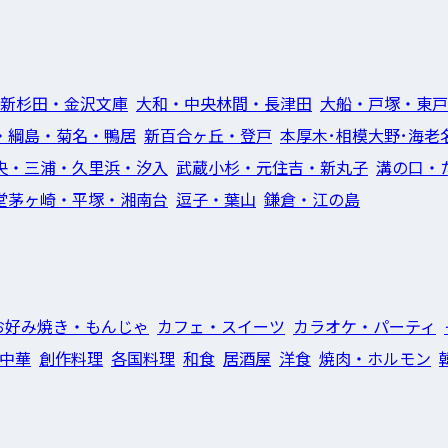
新杉田・金沢文庫
大和・中央林間・長津田
大船・戸塚・東戸
・綱島・菊名・鴨居
新百合ヶ丘・登戸
本厚木･相模大野･海老
央・三浦・久里浜・汐入
武蔵小杉・元住吉・新丸子
溝の口・
堂茅ヶ崎・平塚・湘南台
逗子・葉山
鎌倉・江の島
お好み焼き・もんじゃ
カフェ・スイーツ
カラオケ・パーティ
中華
創作料理
各国料理
和食
居酒屋
洋食
焼肉・ホルモン