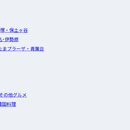
塚・保土ヶ谷
名･伊勢原
たまプラーザ・青葉台
その他グルメ
韓国料理